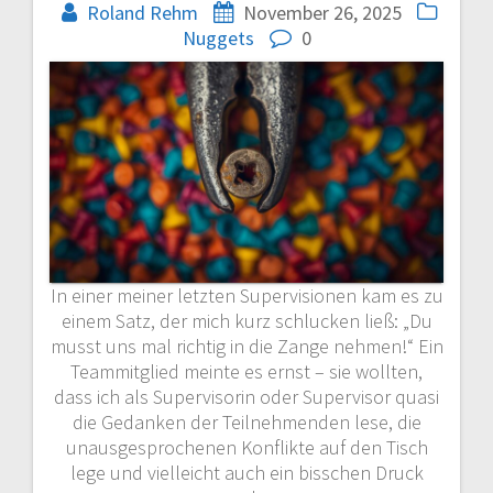
Roland Rehm
November 26, 2025
Nuggets
0
In einer meiner letzten Supervisionen kam es zu
einem Satz, der mich kurz schlucken ließ: „Du
musst uns mal richtig in die Zange nehmen!“ Ein
Teammitglied meinte es ernst – sie wollten,
dass ich als Supervisorin oder Supervisor quasi
die Gedanken der Teilnehmenden lese, die
unausgesprochenen Konflikte auf den Tisch
lege und vielleicht auch ein bisschen Druck