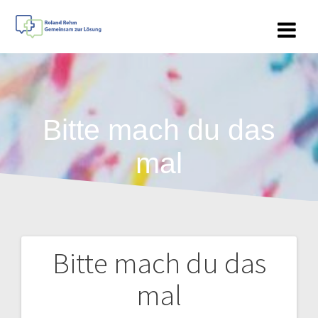
Zum
Inhalt
springen
Bitte mach du das
mal
Bitte mach du das
Beitragsnavigation
mal