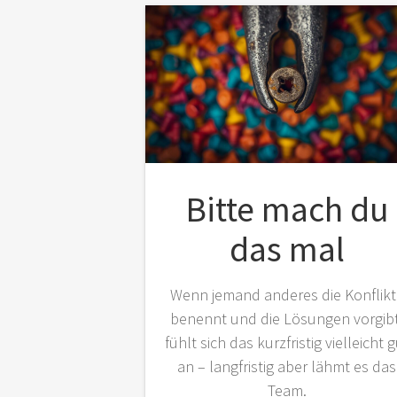
Bitte mach du
das mal
Wenn jemand anderes die Konflikt
benennt und die Lösungen vorgibt
fühlt sich das kurzfristig vielleicht 
an – langfristig aber lähmt es das
Team.