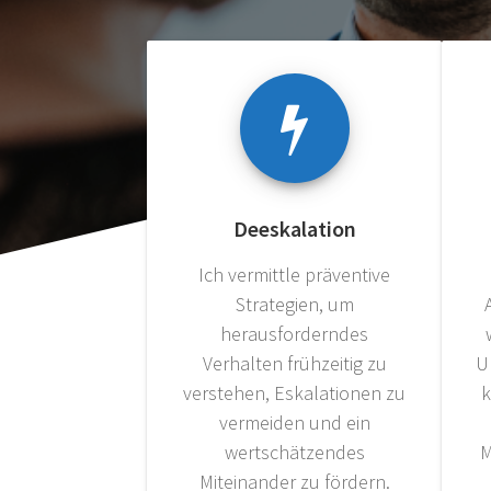
Deeskalation
Ich vermittle präventive
Strategien, um
herausforderndes
Verhalten frühzeitig zu
U
verstehen, Eskalationen zu
k
vermeiden und ein
wertschätzendes
M
Miteinander zu fördern.